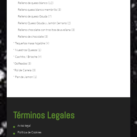
Relleno de queso blanco
(12)
Relleno queso blanco membrillo
(3)
Relleno de queso Gouda
(7)
Relleno Queso Gouda y Jamón Serrano
(2)
Relleno chocolate con trocitos de avellana
(3)
Relleno de chocolate
(3)
* Tequeños masa hojaldre
(9)
* Nuestros Quesos
(1)
* Cachito / Brioche
(9)
*Golfeados
(3)
*Rol de Canela
(3)
* Pan de Jamon
(1)
Términos Legales
Aviso legal
Política de Cookies