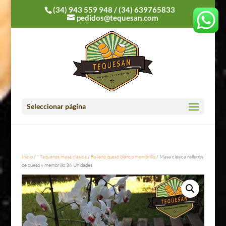
(34) 943 559 948
/
(34) 639765833
pedidos@tequesan.com
Seleccionar página
Inicio
/
* Tequeños masa clásica
/
Relleno queso blanco membrillo
/ Masa clásica rellenos
de queso y membrillo 36 Unidades