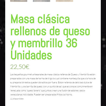
Masa clásica
rellenos de queso
y membrillo 36
Unidades
22,50
€
Los tequeños gourmet artesanales de masa clásica rellenos de Queso y Membrillo están
preparados con una masa de harina de trigo la cual contiene mantequilla que a la hora de
su preparación éstos queden doraditos por fuera. Están rellenos de delicioso dulce de
Membrillo y una barrita de queso, con un punto de sal, que se conoce comúnmente en
Venezuela como “queso llanero” que juntos crean una fusión de sabores vasco-
venezolanos inolvidable. Pueden ser preparados fritos o al horno.
11 disponibles