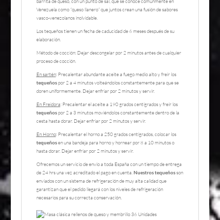
barrita de queso, con un punto de sal, que se conoce comúnmente en
Venezuela como “queso llanero” que juntos crean una fusión de sabores
vasco-venezolanos inolvidable.
Los tequeños tienen un fecha de caducidad de 6 meses después de su
elaboración.
Método de cocción: Dejar descongelar por 2 minutos antes de cualquier
proceso de cocción.
En sartén
: Precalentar abundante aceite a fuego medio alto y freír los
tequeños
por 2 a 4 minutos volteándolos constantemente para que se
doren uniformemente. Dejar enfriar por 2 minutos y servir.
En Freidora
: Precalentar el aceite a 190 grados centígrados y freír los
tequeños
por 2 a 3 minutos moviéndolos constantemente dentro de la
cesta hasta dorar. Dejar enfriar por 2 minutos y servir.
En Horno
: Precalentar el horno a 250 grados centígrados, colocar los
tequeños
en una bandeja para horno y hornear por 8 a 10 minutos o
hasta dorar. Dejar enfriar por 2 minutos y servir.
Ofrecemos un servicio de envío a toda España con un tiempo de entrega
de 24 hrs una vez acreditado el pago en cuenta.
Nuestros tequeños
son
enviados con un sistema de refrigeración de muy alta calidad que
garantizan que el pedido llegará con los niveles de refrigeración
necesarios para su correcta conservación.