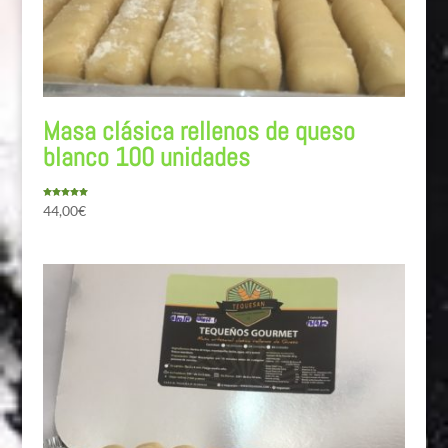
Masa clásica rellenos de queso
blanco 100 unidades
Valorado
44,00
€
con
5.00
de 5