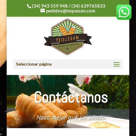
(34) 943 559 948
/
(34) 639765833
pedidos@tequesan.com
Seleccionar página
Contáctanos
Nada mejor que un saludo