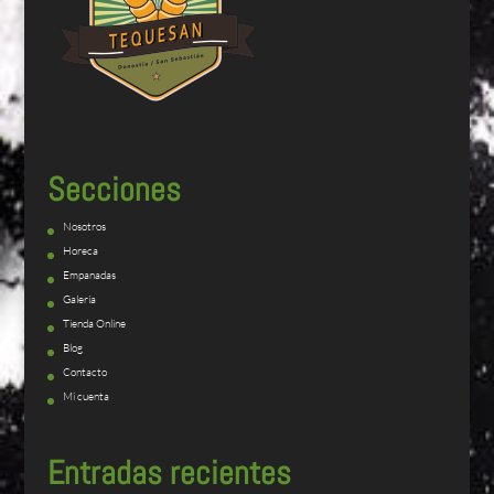
Secciones
Nosotros
Horeca
Empanadas
Galería
Tienda Online
Blog
Contacto
Mi cuenta
Entradas recientes