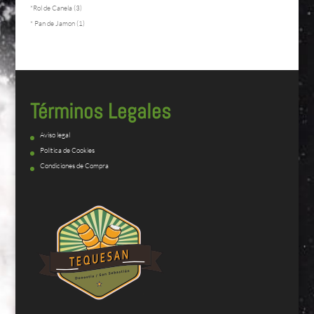
*Rol de Canela
(3)
* Pan de Jamon
(1)
Términos Legales
Aviso legal
Política de Cookies
Condiciones de Compra