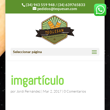
(34) 943 559 948
/
(34) 639765833
pedidos@tequesan.com
Seleccionar página
imgartículo
por
Jordi Fernández
|
Mar 2, 2017
|
0 Comentarios