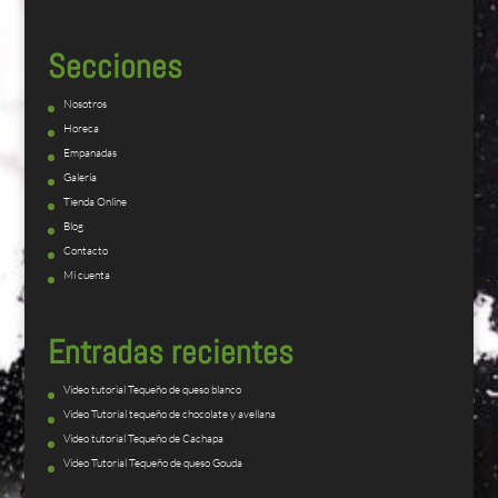
Secciones
Nosotros
Horeca
Empanadas
Galería
Tienda Online
Blog
Contacto
Mi cuenta
Entradas recientes
Video tutorial Tequeño de queso blanco
Video Tutorial tequeño de chocolate y avellana
Video tutorial Tequeño de Cachapa
Video Tutorial Tequeño de queso Gouda