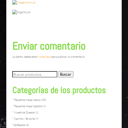
Enviar comentario
Lo siento, debes estar
conectado
para publicar un comentario.
Buscar
Buscar
por:
Categorías de los productos
* Tequeños masa clásica
(30)
* Tequeños masa hojaldre
(9)
* Nuestros Quesos
(1)
* Cachito / Brioche
(9)
*Golfeados
(3)