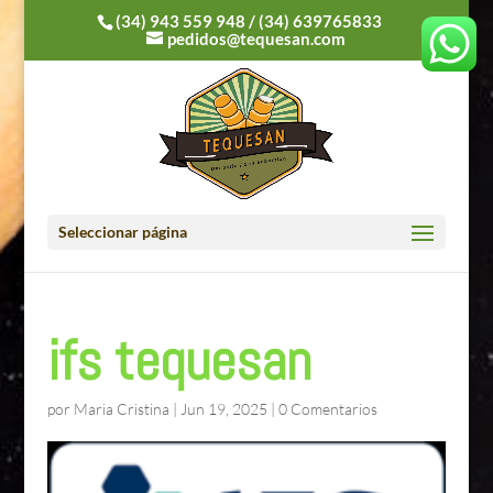
(34) 943 559 948
/
(34) 639765833
pedidos@tequesan.com
Seleccionar página
ifs tequesan
por
Maria Cristina
|
Jun 19, 2025
|
0 Comentarios