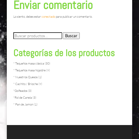
Enviar comentario
Lo siento, debes estar
conectado
para publicar un comentario.
Buscar
Buscar
por:
Categorías de los productos
* Tequeños masa clásica
(30)
* Tequeños masa hojaldre
(9)
* Nuestros Quesos
(1)
* Cachito / Brioche
(9)
*Golfeados
(3)
*Rol de Canela
(3)
* Pan de Jamon
(1)