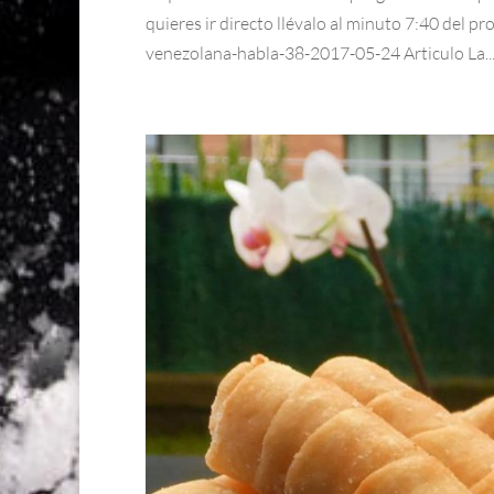
quieres ir directo llévalo al minuto 7:40 del 
venezolana-habla-38-2017-05-24 Articulo La..