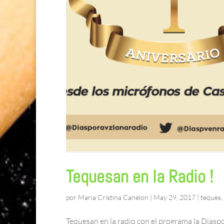
Tequesan en la Radio !
por
Maria Cristina Canelon
|
May 29, 2017
|
teques
,
Tequesan en la radio con el programa la Diaspo