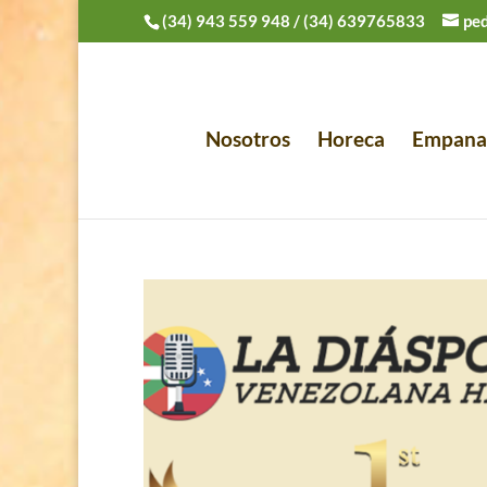
(34) 943 559 948
/
(34) 639765833
pe
Nosotros
Horeca
Empana