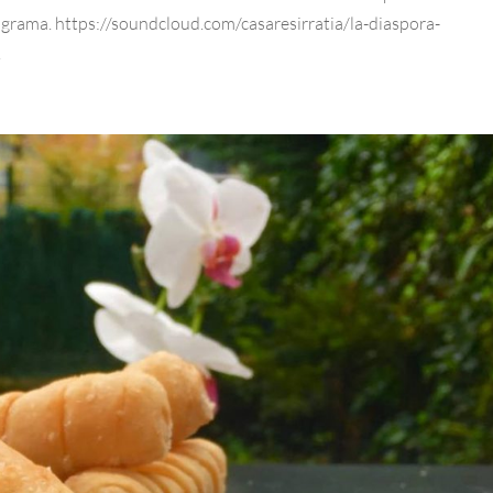
programa. https://soundcloud.com/casaresirratia/la-diaspora-
.