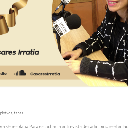
pintxos
,
tapas
ra Venezolana Para escuchar la entrevista de radio pinche el enlace