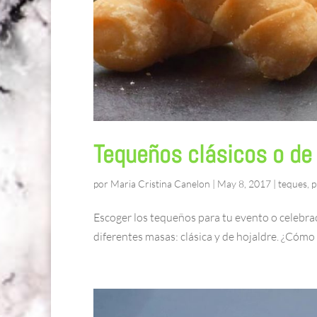
Tequeños clásicos o de
por
Maria Cristina Canelon
|
May 8, 2017
|
teques
,
p
Escoger los tequeños para tu evento o celeb
diferentes masas: clásica y de hojaldre. ¿Cómo 