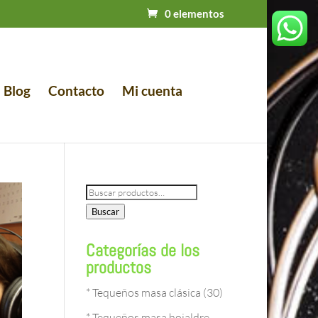
0 elementos
Blog
Contacto
Mi cuenta
Buscar
por:
Buscar
Categorías de los
productos
* Tequeños masa clásica
(30)
* Tequeños masa hojaldre