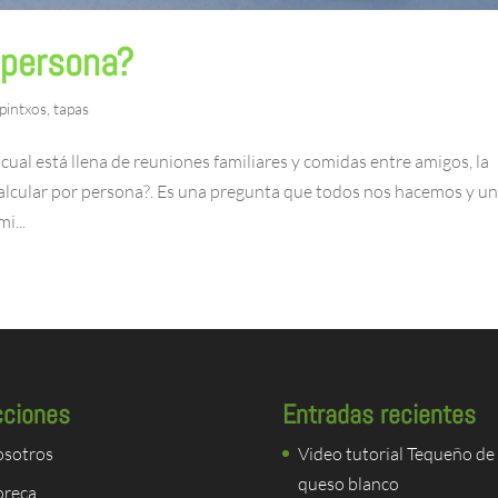
 persona?
pintxos
,
tapas
cual está llena de reuniones familiares y comidas entre amigos, la
lcular por persona?. Es una pregunta que todos nos hacemos y u
i...
cciones
Entradas recientes
sotros
Video tutorial Tequeño de
queso blanco
reca