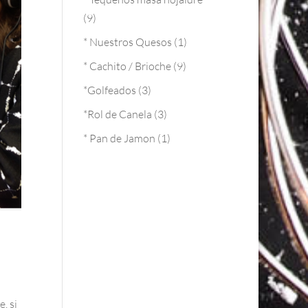
(9)
* Nuestros Quesos
(1)
* Cachito / Brioche
(9)
*Golfeados
(3)
*Rol de Canela
(3)
* Pan de Jamon
(1)
, si