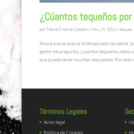
¿Cúantos tequeños por
por
Maria Cristina Canelon
|
Nov 29, 2016
|
teques
,
Ahora que se acerca la temporada navideña, la 
gente me pregunta: ¿cuantos tequeños debo ca
que puede tener muchas respuestas. Por esto m
Términos Legales
Se
Aviso legal
No
Política de Cookies
Ho