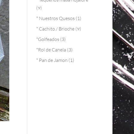
(9)
* Nuestros Quesos
(1)
* Cachito / Brioche
(9)
*Golfeados
(3)
*Rol de Canela
(3)
* Pan de Jamon
(1)