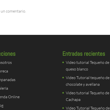
 un comentario.
cciones
Entradas recientes
sotros
Video tutorial Tequeño de
queso blanco
reca
Video Tutorial tequeño de
mpanadas
chocolate y avellana
lería
Video tutorial Tequeño de
enda Online
Cachapa
og
Video Tutorial Tequeño de