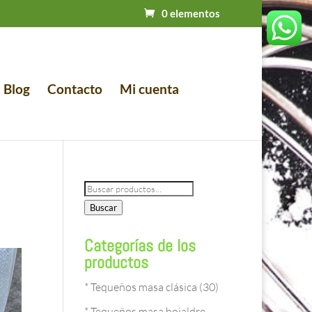
0 elementos
Blog
Contacto
Mi cuenta
Buscar
por:
Buscar
Categorías de los
productos
* Tequeños masa clásica
(30)
* Tequeños masa hojaldre