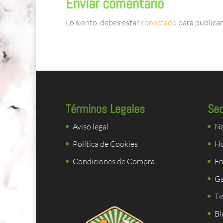
Enviar comentario
Lo siento, debes estar
conectado
para publicar
Términos Legales
Se
Aviso legal
No
Política de Cookies
Ho
Condiciones de Compra
E
Ga
Ti
Bl