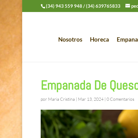
(34) 943 559 948
/
(34) 639765833
pe
Nosotros
Horeca
Empana
Empanada De Ques
por
Maria Cristina
|
Mar 13, 2024
|
0 Comentarios