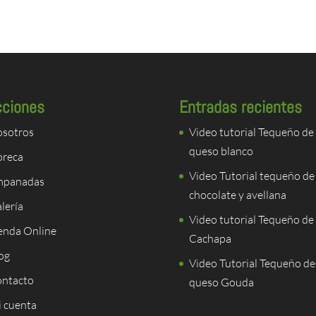
cciones
Entradas recientes
sotros
Video tutorial Tequeño de
queso blanco
reca
Video Tutorial tequeño de
mpanadas
chocolate y avellana
lería
Video tutorial Tequeño de
enda Online
Cachapa
og
Video Tutorial Tequeño de
ntacto
queso Gouda
 cuenta