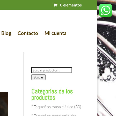
0 elementos
Blog
Contacto
Mi cuenta
Buscar
por:
Buscar
Categorías de los
productos
* Tequeños masa clásica
(30)
* Tequeños masa hojaldre