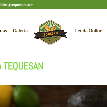
didos@tequesan.com
das
Galería
Tienda Online
o TEQUESAN