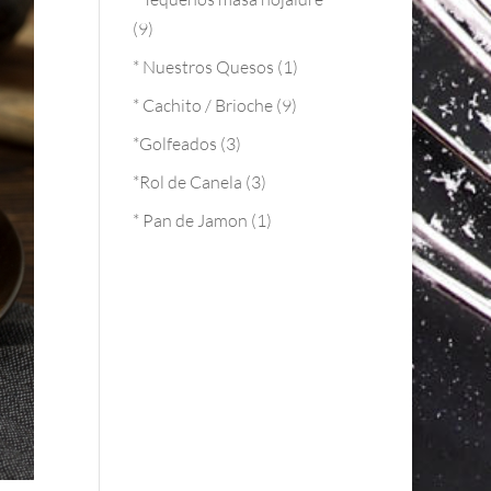
(9)
* Nuestros Quesos
(1)
* Cachito / Brioche
(9)
*Golfeados
(3)
*Rol de Canela
(3)
* Pan de Jamon
(1)